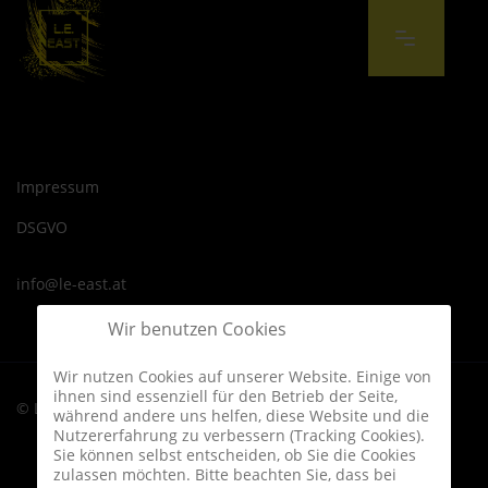
info@le-east.at
Impressum
DSGVO
info@le-east.at
Wir benutzen Cookies
Wir nutzen Cookies auf unserer Website. Einige von
ihnen sind essenziell für den Betrieb der Seite,
© L.E. East
während andere uns helfen, diese Website und die
Nutzererfahrung zu verbessern (Tracking Cookies).
Sie können selbst entscheiden, ob Sie die Cookies
zulassen möchten. Bitte beachten Sie, dass bei